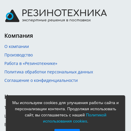
Компания
О компании
Производство
Работа в «Резинотехнике»
Политика обработки персональных данных
Соглашение о конфиденциальности
Контакты
Мы используем cookies для улучшения работы сайта и
Телефон:
8 (3842) 45-20-09
персонализации контента. Продолжая использовать
сайт, вы соглашаетесь с нашей
Политикой
Цех РВД:
+7 909 513 7045
использования cookies
.
E-mail:
kemerovo@rtimail.ru