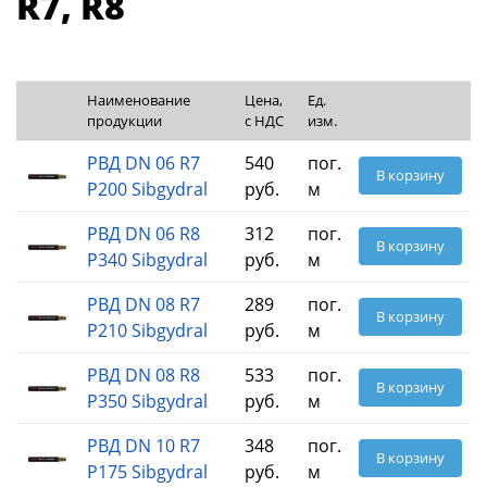
R7, R8
Наименование
Цена,
Ед.
продукции
с НДС
изм.
РВД DN 06 R7
540
пог.
В корзину
P200 Sibgydral
руб.
м
РВД DN 06 R8
312
пог.
В корзину
P340 Sibgydral
руб.
м
РВД DN 08 R7
289
пог.
В корзину
P210 Sibgydral
руб.
м
РВД DN 08 R8
533
пог.
В корзину
P350 Sibgydral
руб.
м
РВД DN 10 R7
348
пог.
В корзину
P175 Sibgydral
руб.
м