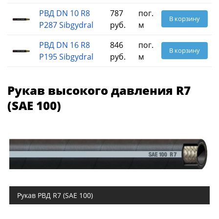
РВД DN 10 R8
787
пог.
В корзину
P287 Sibgydral
руб.
м
РВД DN 16 R8
846
пог.
В корзину
P195 Sibgydral
руб.
м
Рукав высокого давления R7
(SAE 100)
Рукав РВД R7 (SAE 100)