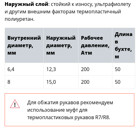
Наружный слой
: стойкий к износу, ультрафиолету
и другим внешним факторам термопластичный
полиуретан.
Длина
Внутренний
Наружный
Рабочее
в
диаметр,
диаметр,
давление,
бухте,
мм
мм
Атм
м
6,4
12,3
200
50
8
15,0
200
50
Для обжатия рукавов рекомендуем
использование муфт для
термопластиковых рукавов R7/R8.