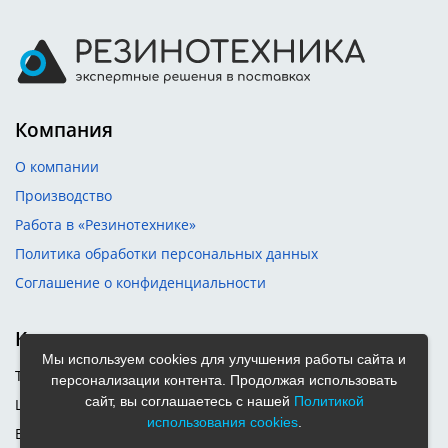
Компания
О компании
Производство
Работа в «Резинотехнике»
Политика обработки персональных данных
Соглашение о конфиденциальности
Контакты
Мы используем cookies для улучшения работы сайта и
Телефон:
8 (3842) 45-20-09
персонализации контента. Продолжая использовать
сайт, вы соглашаетесь с нашей
Политикой
Цех РВД:
+7 909 513 7045
использования cookies
.
E-mail:
kemerovo@rtimail.ru