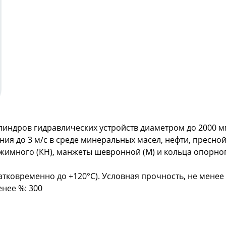
линдров гидравлических устройств диаметром до 2000 м
ия до 3 м/с в среде минеральных масел, нефти, пресной
жимного (КН), манжеты шевронной (М) и кольца опорног
атковременно до +120°С). Условная прочность, не менее 
нее %: 300