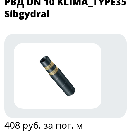
РВД DN 10 KLIMA_TYPE35
Sibgydral
408 руб. за пог. м