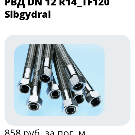
РВД DN 12 R14_TF120
Sibgydral
858 руб. за пог. м