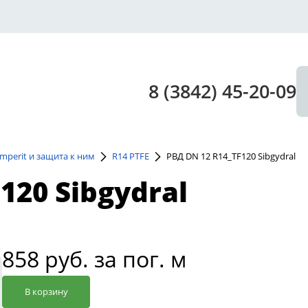
8 (3842) 45-20-09
Semperit и защита к ним
R14 PTFE
РВД DN 12 R14_TF120 Sibgydral
120 Sibgydral
858 руб. за пог. м
В корзину